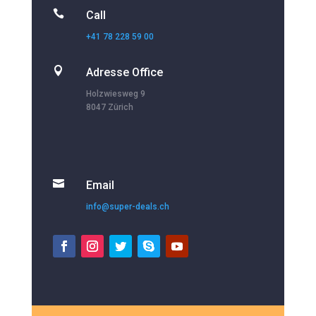

Call
+41 78 228 59 00

Adresse Office
Holzwiesweg 9
8047 Zürich

Email
info@super-deals.ch