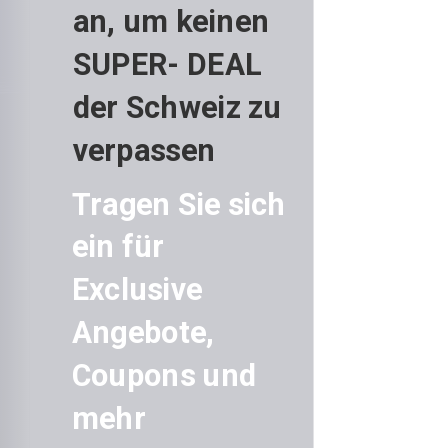
an, um keinen
SUPER- DEAL
der Schweiz zu
verpassen
Tragen Sie sich
ein für
Exclusive
Angebote,
Coupons und
mehr