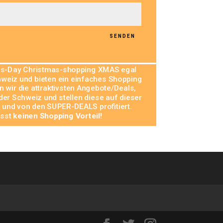
SENDEN
les-Day Christmas-shopping XMAS egal
hweiz und bieten ein einfaches Shopping
n wir die attraktivsten Angebote/Deals,
r Schweiz und stellen diese auf dieser
 und von den SUPER-DEALS profitiert.
asst
keinen Shopping Vorteil!