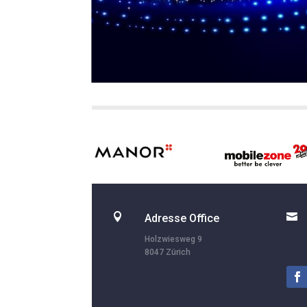


Adresse Office
Holzwiesweg 9
8047 Zürich